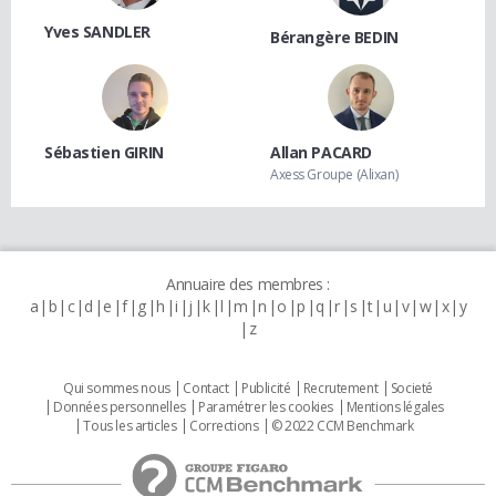
Yves SANDLER
Bérangère BEDIN
Sébastien GIRIN
Allan PACARD
Axess Groupe (Alixan)
Annuaire des membres :
a
b
c
d
e
f
g
h
i
j
k
l
m
n
o
p
q
r
s
t
u
v
w
x
y
z
Qui sommes nous
Contact
Publicité
Recrutement
Societé
Données personnelles
Paramétrer les cookies
Mentions légales
Tous les articles
Corrections
© 2022 CCM Benchmark