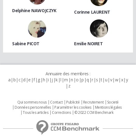
Delphine NAWOJCZYK
Corinne LAURENT
Sabine PICOT
Emilie NOIRET
Annuaire des membres :
a
b
c
d
e
f
g
h
i
j
k
l
m
n
o
p
q
r
s
t
u
v
w
x
y
z
Qui sommes nous
Contact
Publicité
Recrutement
Societé
Données personnelles
Paramétrer les cookies
Mentions légales
Tous les articles
Corrections
© 2022 CCM Benchmark