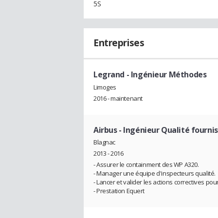
5S
Entreprises
Legrand
- Ingénieur Méthodes
Limoges
2016 - maintenant
Airbus
- Ingénieur Qualité fourni
Blagnac
2013 - 2016
- Assurer le containment des WP A320.
- Manager une équipe d'inspecteurs qualité.
- Lancer et valider les actions correctives pou
- Prestation Equert