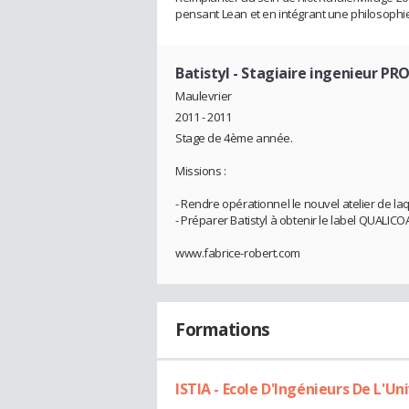
pensant Lean et en intégrant une philosophie
Batistyl
- Stagiaire ingenieur PR
Maulevrier
2011 - 2011
Stage de 4ème année.
Missions :
- Rendre opérationnel le nouvel atelier de la
- Préparer Batistyl à obtenir le label QUALICO
www.fabrice-robert.com
Formations
ISTIA - Ecole D'Ingénieurs De L'Un