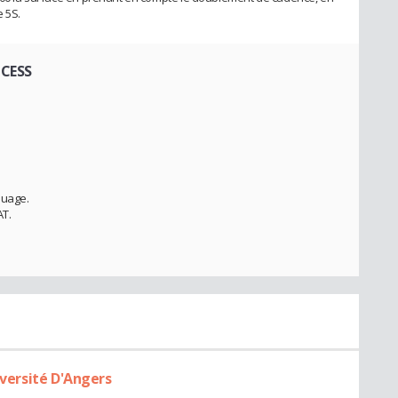
 5S.
OCESS
quage.
AT.
iversité D'Angers