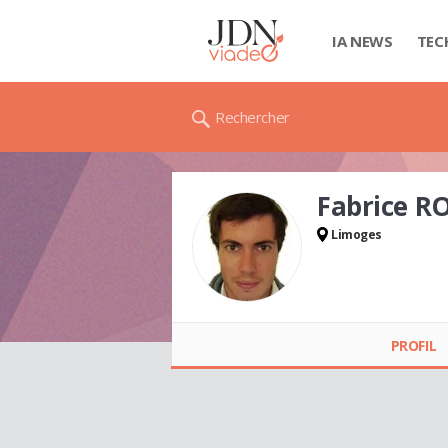
IA NEWS
TEC
Rechercher
Fabrice R
Limoges
Fabrice ROBERT
PROFIL