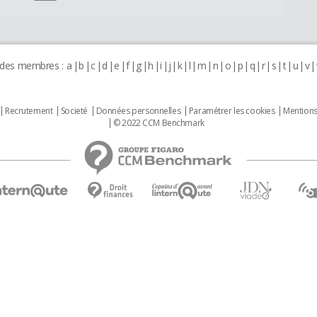
 des membres :
a
b
c
d
e
f
g
h
i
j
k
l
m
n
o
p
q
r
s
t
u
v
Recrutement
Societé
Données personnelles
Paramétrer les cookies
Mentions
© 2022 CCM Benchmark