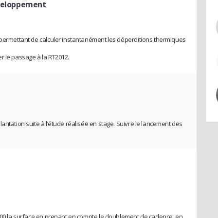
éveloppement
 permettant de calculer instantanément les déperditions thermiques
r le passage à la RT2012.
antation suite à l’étude réalisée en stage. Suivre le lancement des
N
2000 la surface en prenant en compte le doublement de cadence, en