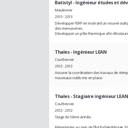
Batistyl
- Ingénieur études et d
Maulevrier
2013 - 2013
Développer l’ERP en insérant un nouvel outil
des menuiseries.
Développer un pôle thermique afin d’instaure
Thales
- Ingénieur LEAN
Courbevoie
2012 - 2013
Assurer la coordination des travaux de réimpl
nouveaux outils mis en place.
Thales
- Stagiaire ingénieur LEA
Courbevoie
2012 - 2012
Stage de 5ème année.
Réimplanter au sein de l’îlot Rafale/Mirage 