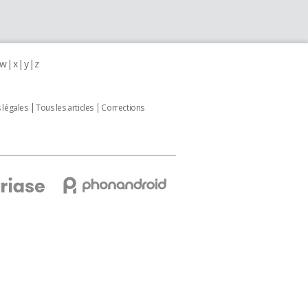
w
x
y
z
 légales
Tous les articles
Corrections