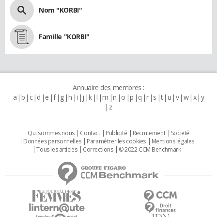
Nom "KORBI"
Famille "KORBI"
Annuaire des membres :
a
b
c
d
e
f
g
h
i
j
k
l
m
n
o
p
q
r
s
t
u
v
w
x
y
z
Qui sommes nous
Contact
Publicité
Recrutement
Societé
Données personnelles
Paramétrer les cookies
Mentions légales
Tous les articles
Corrections
© 2022 CCM Benchmark