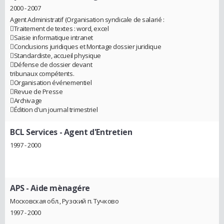
2000 - 2007
Agent Administratif (Organisation syndicale de salarié :
Traitement de textes : word, excel
Saisie informatique intranet
Conclusions juridiques et Montage dossier juridique
Standardiste, accueil physique
Défense de dossier devant
tribunaux compétents.
Organisation événementiel
Revue de Presse
Archivage
Édition d'un journal trimestriel
BCL Services
- Agent d'Entretien
1997 - 2000
APS
- Aide mènagére
Московская обл., Рузский п. Тучково
1997 - 2000