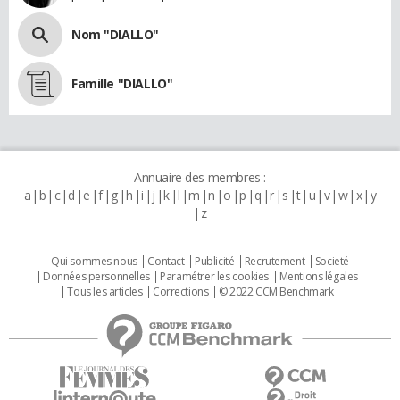
Nom "DIALLO"
Famille "DIALLO"
Annuaire des membres :
a
b
c
d
e
f
g
h
i
j
k
l
m
n
o
p
q
r
s
t
u
v
w
x
y
z
Qui sommes nous
Contact
Publicité
Recrutement
Societé
Données personnelles
Paramétrer les cookies
Mentions légales
Tous les articles
Corrections
© 2022 CCM Benchmark