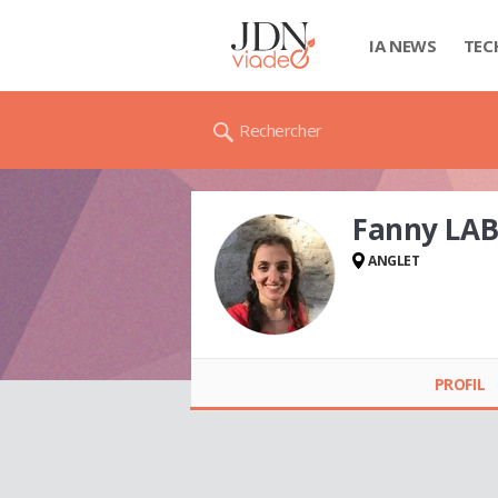
IA NEWS
TEC
Rechercher
Fanny LA
ANGLET
Fanny LABEDADE
PROFIL