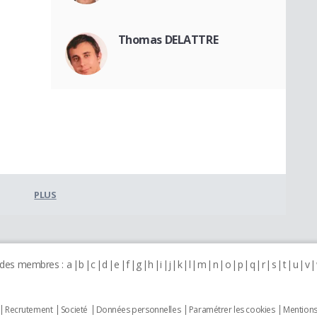
Thomas DELATTRE
PLUS
 des membres :
a
b
c
d
e
f
g
h
i
j
k
l
m
n
o
p
q
r
s
t
u
v
Recrutement
Societé
Données personnelles
Paramétrer les cookies
Mentions