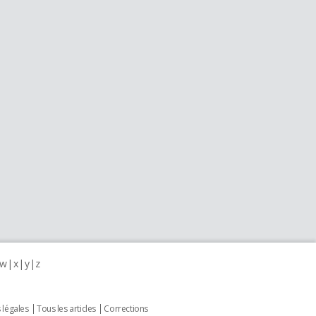
w
x
y
z
 légales
Tous les articles
Corrections