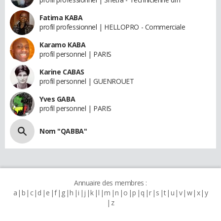
Fatima KABA
profil professionnel | HELLOPRO - Commerciale
Karamo KABA
profil personnel | PARIS
Karine CABAS
profil personnel | GUENROUET
Yves GABA
profil personnel | PARIS
Nom "QABBA"
Annuaire des membres :
a
b
c
d
e
f
g
h
i
j
k
l
m
n
o
p
q
r
s
t
u
v
w
x
y
z