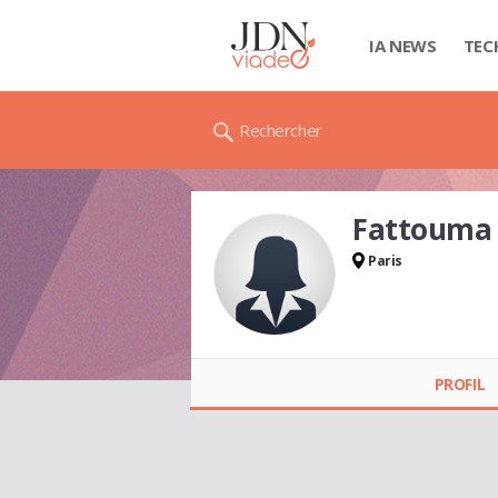
IA NEWS
TEC
Rechercher
Fattouma
Paris
Fattouma EL KOUCH
PROFIL