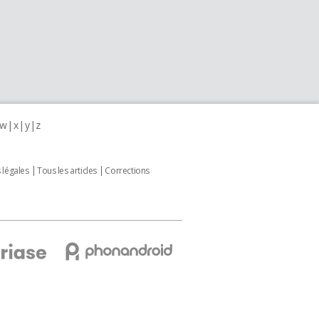
w
x
y
z
 légales
Tous les articles
Corrections