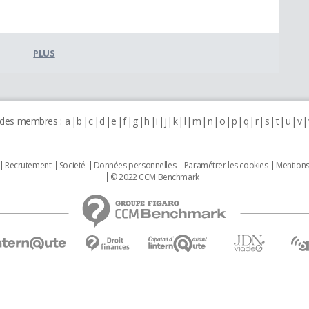
PLUS
 des membres :
a
b
c
d
e
f
g
h
i
j
k
l
m
n
o
p
q
r
s
t
u
v
Recrutement
Societé
Données personnelles
Paramétrer les cookies
Mentions
© 2022 CCM Benchmark