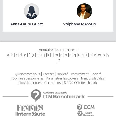
Anne-Laure LARRY
Stéphane MASSON
Annuaire des membres :
a
b
c
d
e
f
g
h
i
j
k
l
m
n
o
p
q
r
s
t
u
v
w
x
y
z
Qui sommes nous
Contact
Publicité
Recrutement
Societé
Données personnelles
Paramétrer les cookies
Mentions légales
Tous les articles
Corrections
© 2022 CCM Benchmark