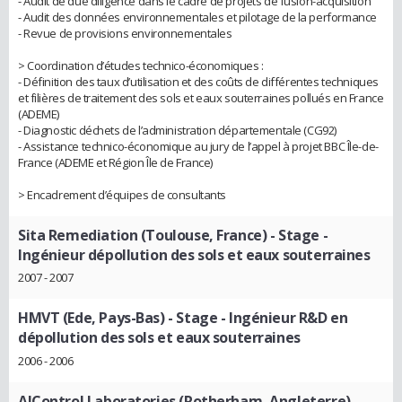
- Audit de due diligence dans le cadre de projets de fusion-acquisition
- Audit des données environnementales et pilotage de la performance
- Revue de provisions environnementales
> Coordination d’études technico-économiques :
- Définition des taux d’utilisation et des coûts de différentes techniques
et filières de traitement des sols et eaux souterraines pollués en France
(ADEME)
- Diagnostic déchets de l’administration départementale (CG92)
- Assistance technico-économique au jury de l’appel à projet BBC Île-de-
France (ADEME et Région Île de France)
> Encadrement d’équipes de consultants
Sita Remediation (Toulouse, France)
- Stage -
Ingénieur dépollution des sols et eaux souterraines
2007 - 2007
HMVT (Ede, Pays-Bas)
- Stage - Ingénieur R&D en
dépollution des sols et eaux souterraines
2006 - 2006
AlControl Laboratories (Rotherham, Angleterre)