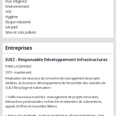
Due Diligence
Environnement
HSE
Hygiène
Risque industriel
Sécurité
Sites et sols pollués
Entreprises
SUEZ
- Responsable Développement Infrastructures
PARIS LA DEFENSE
2015 - maintenant
Réalisation de missions de conseil et de management de projets
dédiées au business développement de l’ensemble des activités de
SUEZ Recyclage et Valorisation :
> Veille nouveaux marchés : management de projets innovants,
démarches partenariales, recherche et obtention de subventions,
appels d’offres et nouvelles filières
> Appui à la stratégie : analyse stratégique «Projet & territoire», plan