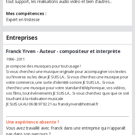
tout support, les réalisations audio vidéo et bien d'autres...
Mes compétences :
Expert en tristesse
Entreprises
Franck Yrven
- Auteur - compositeur et interprète
1996 - 2011
Je compose des musiques pour tout usage !
Si vous cherchez une musique originale pour accompagner vos textes
ou l'inverse ou les deux JE SUIS LA... Si vous cherchez une musique pour
votre commerce, une sorte d'identité sonore JE SUIS LA... Si vous
cherchez une musique pour votre standard téléphonique, vos vidéos,
vos films, tout évènements JE SUIS LA... Si vous cherchez quoi que ce soit
touchant à la réalisation musicale
JE SUIS LA AU 06 08 97 92 21 ou franckyrven@hotmail.fr
Une expérience absente ?
Vous avez travaillé avec Franck dans une entreprise qui n'apparaît
pas dans son parcours ?