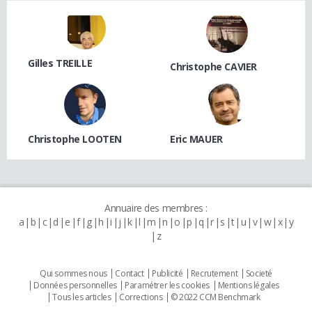
Gilles TREILLE
Christophe CAVIER
Christophe LOOTEN
Eric MAUER
Annuaire des membres :
a
b
c
d
e
f
g
h
i
j
k
l
m
n
o
p
q
r
s
t
u
v
w
x
y
z
Qui sommes nous
Contact
Publicité
Recrutement
Societé
Données personnelles
Paramétrer les cookies
Mentions légales
Tous les articles
Corrections
© 2022 CCM Benchmark