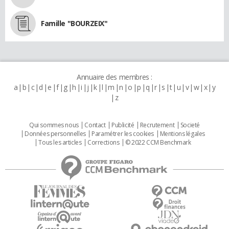
Famille "BOURZEIX"
Annuaire des membres :
a
b
c
d
e
f
g
h
i
j
k
l
m
n
o
p
q
r
s
t
u
v
w
x
y
z
Qui sommes nous
Contact
Publicité
Recrutement
Societé
Données personnelles
Paramétrer les cookies
Mentions légales
Tous les articles
Corrections
© 2022 CCM Benchmark