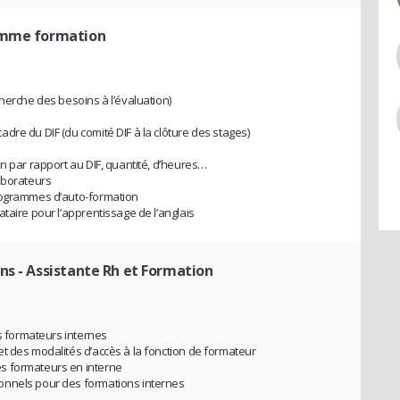
amme formation
herche des besoins à l’évaluation)
dre du DIF (du comité DIF à la clôture des stages)
n par rapport au DIF, quantité, d’heures…
aborateurs
programmes d’auto-formation
taire pour l’apprentissage de l’anglais
ons
- Assistante Rh et Formation
es formateurs internes
t des modalités d’accès à la fonction de formateur
s formateurs en interne
onnels pour des formations internes