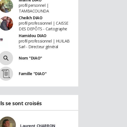
profil personnel |
TAMBACOUNDA
Cheikh DIAO
profil professionnel | CAISSE
DES DEPÔTS - Cartographe
Hamidou DIAO
profil professionnel | HUILAB
Sarl - Directeur général
Nom "DIAO"
Famille "DIAO"
Ils se sont croisés
Laurent CHARRON