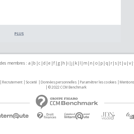
PLUS
 des membres :
a
b
c
d
e
f
g
h
i
j
k
l
m
n
o
p
q
r
s
t
u
v
Recrutement
Societé
Données personnelles
Paramétrer les cookies
Mentions
© 2022 CCM Benchmark