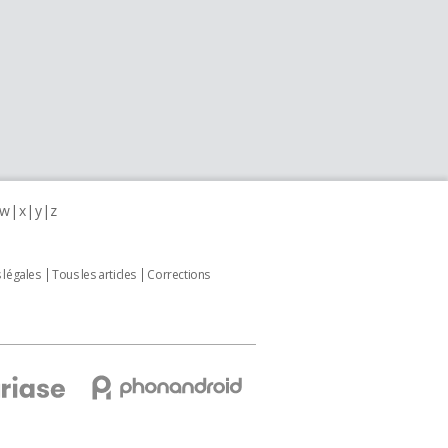
w
x
y
z
 légales
Tous les articles
Corrections