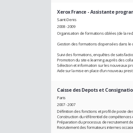
Xerox France
- Assistante progr
Saint-Denis
2008 - 2009
Organisation de formations ciblées (de la rec
Gestion des formations dispensées dans le ca
Suivi des formations, enquêtes de satisfactio
Promotion du site e.learning auprès des coll
Sélection et information sur les nouveaux 
Aide sur la mise en place d’un nouveau presta
Caisse des Depots et Consignati
Paris
2007 - 2007
Définition des fonctions et profil de poste d
Construction du référentiel de compétences e
Préparation du processus de recrutement de
Recrutement des formateurs internes occasi