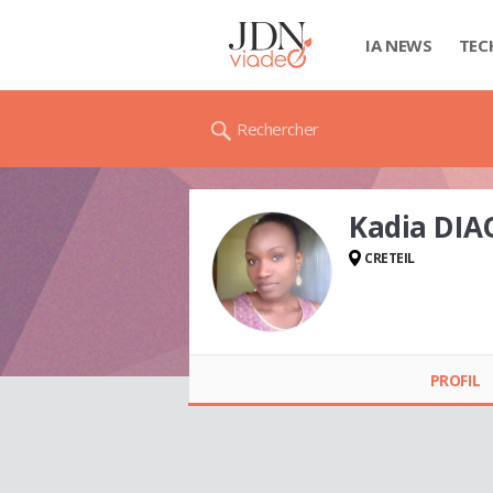
IA NEWS
TEC
Rechercher
Kadia DIA
CRETEIL
Kadia DIAO
PROFIL