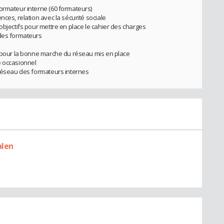
ormateur interne (60 formateurs)
nces, relation avec la sécurité sociale
objectifs pour mettre en place le cahier des charges
 des formateurs
n pour la bonne marche du réseau mis en place
e occasionnel
 réseau des formateurs internes
alen