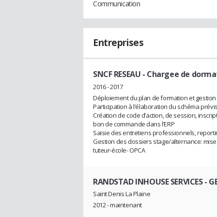
Communication
Entreprises
SNCF RESEAU
- Chargee de dorma
2016 - 2017
Déploiement du plan de formation et gestion
Participation à l’élaboration du schéma pré
Création de code d’action, de session, inscri
bon de commande dans l’ERP
Saisie des entretiens professionnels, report
Gestion des dossiers stage/alternance: mise
tuteur-école- OPCA
RANDSTAD INHOUSE SERVICES
- G
Saint Denis La Plaine
2012 - maintenant