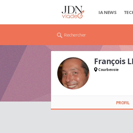
IA NEWS
TEC
Rechercher
François 
Courbevoie
François LECLERC
PROFIL