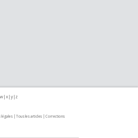
w
x
y
z
 légales
Tous les articles
Corrections