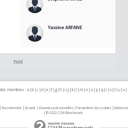
Yassine ARFANE
PLUS
 des membres :
a
b
c
d
e
f
g
h
i
j
k
l
m
n
o
p
q
r
s
t
u
v
Recrutement
Societé
Données personnelles
Paramétrer les cookies
Mentions
© 2022 CCM Benchmark