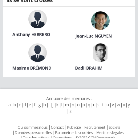
Anthony HERRERO
Jean-Luc NGUYEN
Maxime BRÉMOND
Badi IBRAHIM
Annuaire des membres :
a
b
c
d
e
f
g
h
i
j
k
l
m
n
o
p
q
r
s
t
u
v
w
x
y
z
Qui sommes nous
Contact
Publicité
Recrutement
Societé
Données personnelles
Paramétrer les cookies
Mentions légales
Tous les articles
Corrections
© 2022 CCM Benchmark