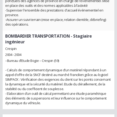
ponctuels des agences de province en charge de l'événementiel .Mise
en place des outils et des normes applicables à l’activité
-Superviser l'ensemble des prestations d'accueil évènementiel en
province.
-Assurer un suivi terrain (mise en place, relation clientèle, débriefing)
des opérations.
BOMBARDIER TRANSPORTATION
- Stagiaire
ingénieur
Crespin
2004 - 2004
–Bureau d’Etude Bogie – Crespin (59)
- Calculs de comportement dynamique d’un matériel répondant à un
appel d’offre de la SNCF destiné au marché francilien grâce au logiciel
SIMPACK : Vérification des exigences du client sur les points concernant
la dynamique et la sécurité du matériel. Etude du déraillement, de la
stabilité ou du coefficient de souplesse.
- Elaboration d’un outil de calcul permettant une étude paramétrique
des éléments de suspensions et leur influence sur le comportement
dynamique du véhicule.