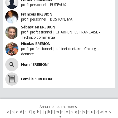
profil personnel | PUTEAUX
Francois BREBION
profil personnel | BOSTON, MA
Sébastien BREBION
profil professionnel | CHARPENTES FRANCAISE -
Technico commercial
Nicolas BREBION
profil professionnel | cabinet dentaire - Chirurgien
dentiste
Nom "BREBION"
Famille "BREBION"
Annuaire des membres :
a
b
c
d
e
f
g
h
i
j
k
l
m
n
o
p
q
r
s
t
u
v
w
x
y
z