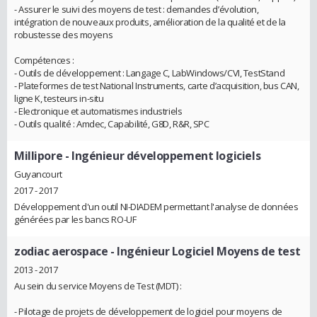
- Assurer le suivi des moyens de test : demandes d’évolution,
intégration de nouveaux produits, amélioration de la qualité et de la
robustesse des moyens
Compétences :
- Outils de développement : Langage C, LabWindows/CVI, TestStand
- Plateformes de test National Instruments, carte d’acquisition, bus CAN,
ligne K, testeurs in-situ
- Electronique et automatismes industriels
- Outils qualité : Amdec, Capabilité, G8D, R&R, SPC
Millipore
- Ingénieur développement logiciels
Guyancourt
2017 - 2017
Développement d'un outil NI-DIADEM permettant l'analyse de données
générées par les bancs RO-UF
zodiac aerospace
- Ingénieur Logiciel Moyens de test
2013 - 2017
Au sein du service Moyens de Test (MDT) :
- Pilotage de projets de développement de logiciel pour moyens de