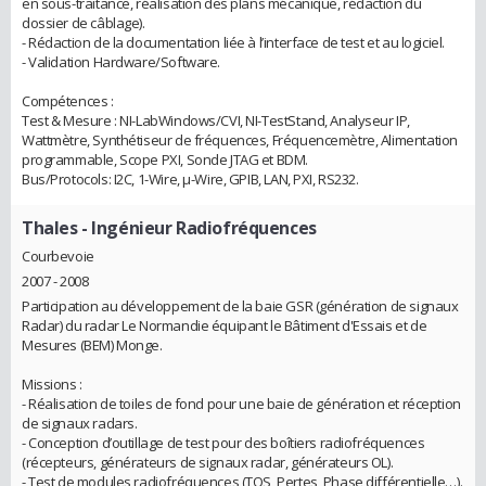
en sous-traitance, réalisation des plans mécanique, rédaction du
dossier de câblage).
- Rédaction de la documentation liée à l’interface de test et au logiciel.
- Validation Hardware/Software.
Compétences :
Test & Mesure : NI-LabWindows/CVI, NI-TestStand, Analyseur IP,
Wattmètre, Synthétiseur de fréquences, Fréquencemètre, Alimentation
programmable, Scope PXI, Sonde JTAG et BDM.
Bus/Protocols: I2C, 1-Wire, µ-Wire, GPIB, LAN, PXI, RS232.
Thales
- Ingénieur Radiofréquences
Courbevoie
2007 - 2008
Participation au développement de la baie GSR (génération de signaux
Radar) du radar Le Normandie équipant le Bâtiment d'Essais et de
Mesures (BEM) Monge.
Missions :
- Réalisation de toiles de fond pour une baie de génération et réception
de signaux radars.
- Conception d’outillage de test pour des boîtiers radiofréquences
(récepteurs, générateurs de signaux radar, générateurs OL).
- Test de modules radiofréquences (TOS, Pertes, Phase différentielle…).