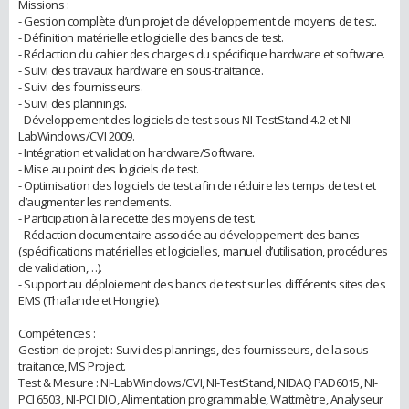
Missions :
- Gestion complète d’un projet de développement de moyens de test.
- Définition matérielle et logicielle des bancs de test.
- Rédaction du cahier des charges du spécifique hardware et software.
- Suivi des travaux hardware en sous-traitance.
- Suivi des fournisseurs.
- Suivi des plannings.
- Développement des logiciels de test sous NI-TestStand 4.2 et NI-
LabWindows/CVI 2009.
- Intégration et validation hardware/Software.
- Mise au point des logiciels de test.
- Optimisation des logiciels de test afin de réduire les temps de test et
d’augmenter les rendements.
- Participation à la recette des moyens de test.
- Rédaction documentaire associée au développement des bancs
(spécifications matérielles et logicielles, manuel d’utilisation, procédures
de validation,…).
- Support au déploiement des bancs de test sur les différents sites des
EMS (Thaïlande et Hongrie).
Compétences :
Gestion de projet : Suivi des plannings, des fournisseurs, de la sous-
traitance, MS Project.
Test & Mesure : NI-LabWindows/CVI, NI-TestStand, NIDAQ PAD6015, NI-
PCI 6503, NI-PCI DIO, Alimentation programmable, Wattmètre, Analyseur