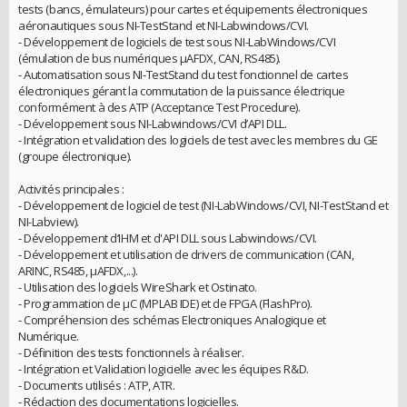
tests (bancs, émulateurs) pour cartes et équipements électroniques
aéronautiques sous NI-TestStand et NI-Labwindows/CVI.
- Développement de logiciels de test sous NI-LabWindows/CVI
(émulation de bus numériques μAFDX, CAN, RS485).
- Automatisation sous NI-TestStand du test fonctionnel de cartes
électroniques gérant la commutation de la puissance électrique
conformément à des ATP (Acceptance Test Procedure).
- Développement sous NI-Labwindows/CVI d’API DLL.
- Intégration et validation des logiciels de test avec les membres du GE
(groupe électronique).
Activités principales :
- Développement de logiciel de test (NI-LabWindows/CVI, NI-TestStand et
NI-Labview).
- Développement d’IHM et d'API DLL sous Labwindows/CVI.
- Développement et utilisation de drivers de communication (CAN,
ARINC, RS485, μAFDX,...).
- Utilisation des logiciels WireShark et Ostinato.
- Programmation de μC (MPLAB IDE) et de FPGA (FlashPro).
- Compréhension des schémas Electroniques Analogique et
Numérique.
- Définition des tests fonctionnels à réaliser.
- Intégration et Validation logicielle avec les équipes R&D.
- Documents utilisés : ATP, ATR.
- Rédaction des documentations logicielles.