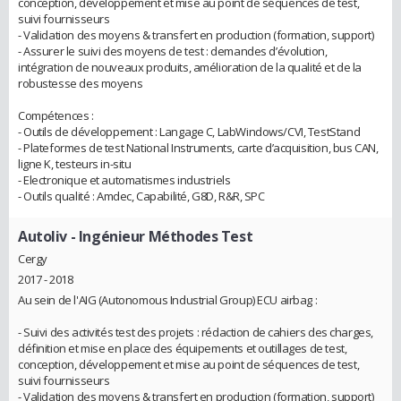
conception, développement et mise au point de séquences de test,
suivi fournisseurs
- Validation des moyens & transfert en production (formation, support)
- Assurer le suivi des moyens de test : demandes d’évolution,
intégration de nouveaux produits, amélioration de la qualité et de la
robustesse des moyens
Compétences :
- Outils de développement : Langage C, LabWindows/CVI, TestStand
- Plateformes de test National Instruments, carte d’acquisition, bus CAN,
ligne K, testeurs in-situ
- Electronique et automatismes industriels
- Outils qualité : Amdec, Capabilité, G8D, R&R, SPC
Autoliv
- Ingénieur Méthodes Test
Cergy
2017 - 2018
Au sein de l'AIG (Autonomous Industrial Group) ECU airbag :
- Suivi des activités test des projets : rédaction de cahiers des charges,
définition et mise en place des équipements et outillages de test,
conception, développement et mise au point de séquences de test,
suivi fournisseurs
- Validation des moyens & transfert en production (formation, support)