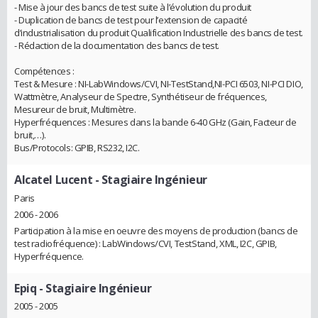
- Mise à jour des bancs de test suite à l’évolution du produit
- Duplication de bancs de test pour l’extension de capacité
d’industrialisation du produit Qualification Industrielle des bancs de test.
- Rédaction de la documentation des bancs de test.
Compétences :
Test & Mesure : NI-LabWindows/CVI, NI-TestStand,NI-PCI 6503, NI-PCI DIO,
Wattmètre, Analyseur de Spectre, Synthétiseur de fréquences,
Mesureur de bruit, Multimètre.
Hyperfréquences : Mesures dans la bande 6-40 GHz (Gain, Facteur de
bruit,…).
Bus/Protocols: GPIB, RS232, I2C.
Alcatel Lucent
- Stagiaire Ingénieur
Paris
2006 - 2006
Participation à la mise en oeuvre des moyens de production (bancs de
test radiofréquence) : LabWindows/CVI, TestStand, XML, I2C, GPIB,
Hyperfréquence.
Epiq
- Stagiaire Ingénieur
2005 - 2005