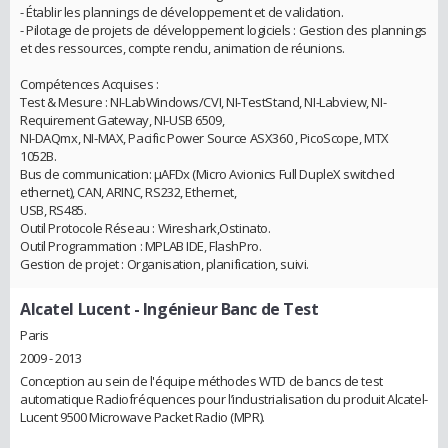
- Établir les plannings de développement et de validation.
- Pilotage de projets de développement logiciels : Gestion des plannings
et des ressources, compte rendu, animation de réunions.
Compétences Acquises :
Test & Mesure : NI-LabWindows/CVI, NI-TestStand, NI-Labview, NI-
Requirement Gateway, NI-USB 6509,
NI-DAQmx, NI-MAX, Pacific Power Source ASX360 , PicoScope, MTX
1052B.
Bus de communication: μAFDx (Micro Avionics Full DupleX switched
ethernet), CAN, ARINC, RS232, Ethernet,
USB, RS485.
Outil Protocole Réseau : Wireshark,Ostinato.
Outil Programmation : MPLAB IDE, FlashPro.
Gestion de projet : Organisation, planification, suivi.
Alcatel Lucent
- Ingénieur Banc de Test
Paris
2009 - 2013
Conception au sein de l'équipe méthodes WTD de bancs de test
automatique Radiofréquences pour l’industrialisation du produit Alcatel-
Lucent 9500 Microwave Packet Radio (MPR).