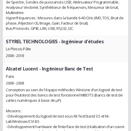
de Spectre, Sondes de puissances USB, Atténuateur Programmable,
Analyseur Vectoriel, Synthétiseur de fréquences, Mesureur de bruit,
Multimètre.
Hyperfréquences : Mesures dans la bande 6-40 GHz (IM3, TOS, Bruit de
phase, Réjection OL/Image, Gain, Facteur de bruit).
Bus/Protocols: GPIB, LAN, USB, RS232, I2C.
STYREL TECHNOLOGIES
- Ingénieur d'études
Le Plessis-Pâte
2008 - 2018
Alcatel Lucent
- Ingénieur Banc de Test
Paris
2008 - 2008
Conception au sein de l'équipe méthodes WireLine d’un logiciel de test
pour l’Autotest des bancs de test fonctionnel MIBOTS (Bancs de test de
cartes numériques à base de µP).
Missions :
- Développement du logiciel de test sous NI-TestStand 3.5 et NI-
LabWindows/CVI 8.5
- Développement hardware de l’interface de test (réalisation d’un cuivre