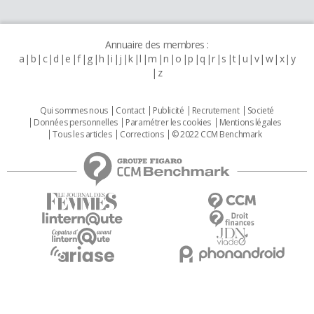
Annuaire des membres :
a
b
c
d
e
f
g
h
i
j
k
l
m
n
o
p
q
r
s
t
u
v
w
x
y
z
Qui sommes nous
Contact
Publicité
Recrutement
Societé
Données personnelles
Paramétrer les cookies
Mentions légales
Tous les articles
Corrections
© 2022 CCM Benchmark