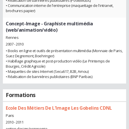
• Réalisation de bannières publicitaires (PoolEMusic)
• Communication interne de l'entreprise (maquettage de l'intranet,
brochures papier)
Concept-Image
- Graphiste multimédia
(web/animation/vidéo)
Rennes
2007 - 2010
• Books en ligne et outils de présentation multimédia (Monnaie de Paris,
Suez Degremont, Boehringer)
• Habillage graphique et post-production vidéo (Le Printemps de
Bourges, Crédit Agricole)
• Maquettes de sites Internet (Secu617, B2B, Arnou)
• Réalisation de bannières publicitaires (BNP Paribas)
Formations
Ecole Des Métiers De L'Image Les Gobelins CDNL
Paris
2010 - 2011
option design/ergonomie