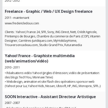
2012 - 2012
Freelance
- Graphic / Web / UX Design freelance
2011 - maintenant
www.fredericledoux.com
Clients : Yahoo!, France 24, SFR, Sony, ING Direct, Nett, Crédit Agricole,
Printemps de Bourges, Chambre du commerce de Paris (CCIP), Vitamin
Designer, Carrières-Juridiques.com, MyHolidayHome,
Trouversoncadeau.com, Studio Grand Prix, Futuramedia
Yahoo! France
- Graphiste multimédia
(web/animation/vidéo)
2010 - 2011
• Réalisations vidéo Yahoo! (jingles d'émission, vidéo de présentation
des blogs Tech'You, Monnaie Time)
• Webdesign, animation et site Flash des opérations sponsor web
(Yahoo! pour Lui, Yahoo! Kids, Nissan, Ubisoft, HP, ING, Monoprix, SFR...)
SOON Interactive
- Assistant Directeur Artistique
2007 - 2007