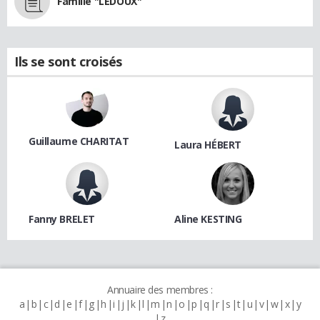
Famille "LEDOUX"
Ils se sont croisés
Guillaume CHARITAT
Laura HÉBERT
Fanny BRELET
Aline KESTING
Annuaire des membres :
a
b
c
d
e
f
g
h
i
j
k
l
m
n
o
p
q
r
s
t
u
v
w
x
y
z