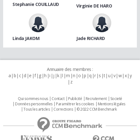
Stephanie COUILLAUD
Virginie DE HARO
Linda JAKOM
Jade RICHARD
Annuaire des membres :
a
b
c
d
e
f
g
h
i
j
k
l
m
n
o
p
q
r
s
t
u
v
w
x
y
z
Qui sommes nous
Contact
Publicité
Recrutement
Societé
Données personnelles
Paramétrer les cookies
Mentions légales
Tous les articles
Corrections
© 2022 CCM Benchmark