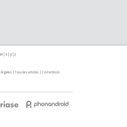
w
x
y
z
 légales
Tous les articles
Corrections