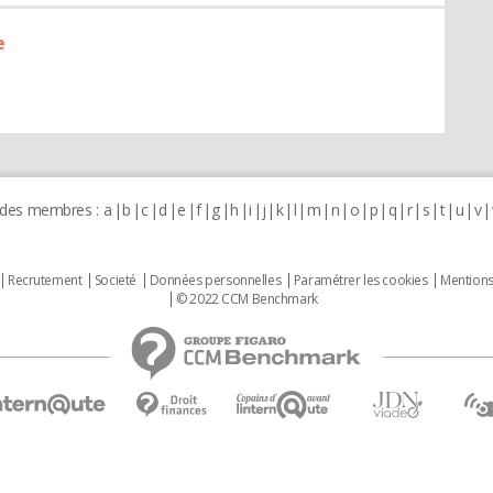
e
 des membres :
a
b
c
d
e
f
g
h
i
j
k
l
m
n
o
p
q
r
s
t
u
v
Recrutement
Societé
Données personnelles
Paramétrer les cookies
Mentions
© 2022 CCM Benchmark