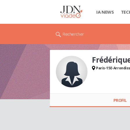
IA NEWS
TEC
Rechercher
Frédériq
Paris-15E-Arrondi
Frédérique
THOMAS
PROFIL
BLANQUET