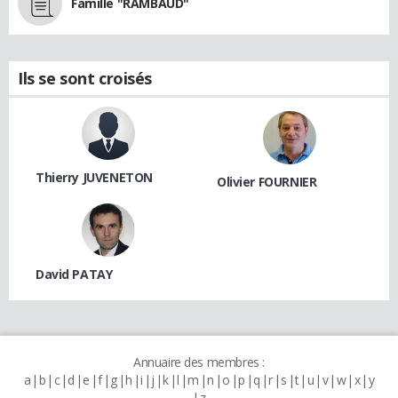
Famille "RAMBAUD"
Ils se sont croisés
Thierry JUVENETON
Olivier FOURNIER
David PATAY
Annuaire des membres :
a
b
c
d
e
f
g
h
i
j
k
l
m
n
o
p
q
r
s
t
u
v
w
x
y
z