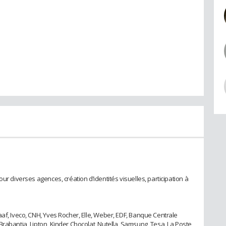
ur diverses agences, création d’identités visuelles, participation à
af, Iveco, CNH, Yves Rocher, Elle, Weber, EDF, Banque Centrale
rabantia, Lipton, Kinder Chocolat, Nutella, Samsung, Tesa, La Poste,