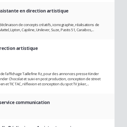
ssistante en direction artistique
 déclinaison de concepts créatifs, iconographie, réalisations de
l, Lipton, Cajoline, Unilever, Suze, Pastis 51, Caraïbos,...
rection artistique
de l’affichage Taillefine Fiz, pour des annonces presse Kinder
inder Chocolat et suivi en post production, conception de street
 et TIC TAC, réflexion et conception du spot TV Joker,...
 service communication