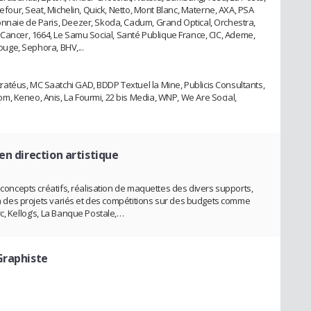
refour, Seat, Michelin, Quick, Netto, Mont Blanc, Materne, AXA, PSA
onnaie de Paris, Deezer, Skoda, Cadum, Grand Optical, Orchestra,
l du Cancer, 1664, Le Samu Social, Santé Publique France, CIC, Ademe,
rouge, Sephora, BHV,...
atéus, MC Saatchi GAD, BDDP Textuel la Mine, Publicis Consultants,
, Keneo, Anis, La Fourmi, 22 bis Media, WNP, We Are Social,
en direction artistique
s concepts créatifs, réalisation de maquettes des divers supports,
n à des projets variés et des compétitions sur des budgets comme
c, Kellog’s, La Banque Postale,…
Graphiste