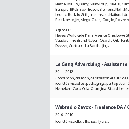
Nestlé, MIP TV, Darty, Saint-Loup, PayPal, Car
Banque, BPCE, Eovi, Bosch, Siemens, Neff, M
Leclerc, Buffalo Grill, Jules, Institut Nationa
Petit Navire, Jin, Mega, Colas, Google, Poivre 
Agences :
Havas Worldwide Paris, Agence One, Lowe Str
Vaudoo, The Brand Nation, Oswald Orb, Fantom
Deezer, Australie, La Famille, Jin,...
Le Gang Advertising
- Assistante 
2011 - 2012
Conception, création, déclinaison et suivi de
identités visuelles, packagings, participatio
Heineken, Coca-Cola, Orangina, Ricard, Lecler
Webradio Zevox
- Freelance DA / 
2010 - 2010
Identité visuelle, affiches, flyers,...