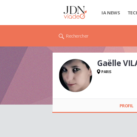
IA NEWS
TEC
Rechercher
Gaëlle VIL
PARIS
Gaëlle VILA
PROFIL