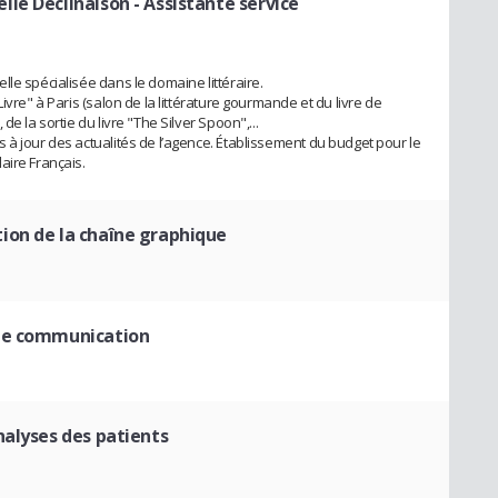
lle Déclinaison
- Assistante service
le spécialisée dans le domaine littéraire.
ivre" à Paris (salon de la littérature gourmande et du livre de
e la sortie du livre "The Silver Spoon",...
 à jour des actualités de l’agence. Établissement du budget pour le
aire Français.
ion de la chaîne graphique
 de communication
analyses des patients