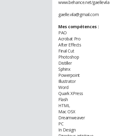
www.behance.net/gaellevila
gaelle.vila@gmail.com
Mes compétences :
PAO
Acrobat Pro
After Effects
Final Cut
Photoshop
Distiller
Sphinx
Powerpoint
Illustrator
Word
Quark XPress
Flash
HTML
Mac OSX
Dreamweaver
PC
In Design
Directeur artistique