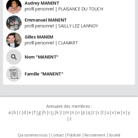
Audrey MANENT
profil personnel | PLAISANCE DU TOUCH
Emmanuel MANENT
profil personnel | SAILLY LEZ LANNOY
Gilles MANEM
profil personnel | CLAMART
Nom "MANENT"
Famille "MANENT"
Annuaire des membres :
a
b
c
d
e
f
g
h
i
j
k
l
m
n
o
p
q
r
s
t
u
v
w
x
y
z
Qui sommes nous
Contact
Publicité
Recrutement
Societé