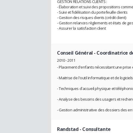
GESTION RELATIONS CLIENTS :
- Élaboration et suivi des propositions comme
- Suivi et fidélisation du portefeuille clients
- Gestion des risques clients (crédit client)
- Gestion relances règlements et états de ges
- Assurer la satisfaction client
Conseil Général
- Coordinatrice de
2010 - 2011
- Placement d'enfants nécessitant une prise e
- Maitrise de l'outil informatique et de logicie
- Techniques d'accueil physique et téléphon
- Analyse des besoins des usagers et recher
- Gestion administrative des dossiers des enf
Randstad
- Consultante