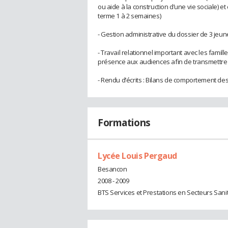
ou aide à la construction d’une vie sociale) et
terme 1 à 2 semaines)
- Gestion administrative du dossier de 3 jeu
- Travail relationnel important avec les famil
présence aux audiences afin de transmettre 
- Rendu d’écrits : Bilans de comportement de
Formations
Lycée Louis Pergaud
Besancon
2008 - 2009
BTS Services et Prestations en Secteurs Sanit