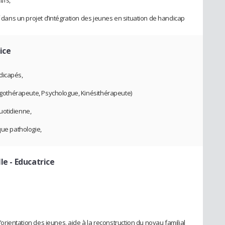
if dans un projet d’intégration des jeunes en situation de handicap
ice
dicapés,
(Ergothérapeute, Psychologue, Kinésithérapeute)
uotidienne,
que pathologie,
lle
- Educatrice
l’orientation des jeunes, aide à la reconstruction du noyau familial