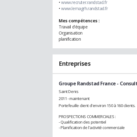
•
www.recruter.randstad.fr
•
www.lemagrh.randstad.fr
Mes compétences :
Travail d'équipe
Organisation
planification
Entreprises
Groupe Randstad France
- Consul
Saint Denis
2011 - maintenant
Portefeuille client d'environ 150 à 160 clients.
PROSPECTIONS COMMERCIALES :
- Qualification des potentiel
- Planification de l'activité commerciale