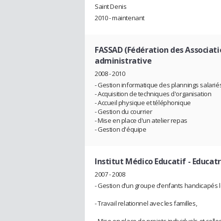
Saint Denis
2010 - maintenant
FASSAD (Fédération des Associatio
administrative
2008 - 2010
- Gestion informatique des plannings salariés
- Acquisition de techniques d'organisation
- Accueil physique et téléphonique
- Gestion du courrier
- Mise en place d'un atelier repas
- Gestion d'équipe
Institut Médico Educatif
- Educatr
2007 - 2008
- Gestion d’un groupe d’enfants handicapés l
- Travail relationnel avec les familles,
- Mise en place de projets individuels et collect