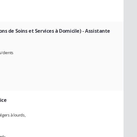
ns de Soins et Services à Domicile)
- Assistante
/clients
ice
égers à lourds,
ifs,