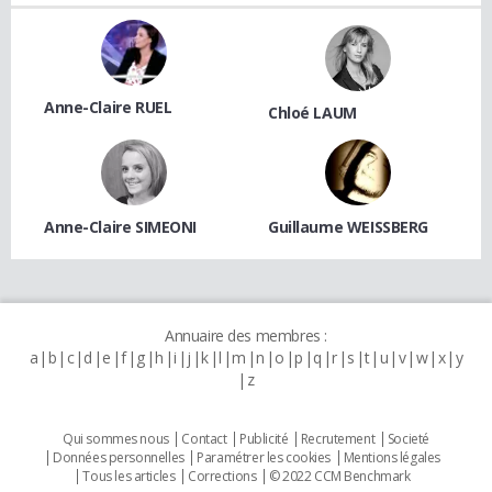
Anne-Claire RUEL
Chloé LAUM
Anne-Claire SIMEONI
Guillaume WEISSBERG
Annuaire des membres :
a
b
c
d
e
f
g
h
i
j
k
l
m
n
o
p
q
r
s
t
u
v
w
x
y
z
Qui sommes nous
Contact
Publicité
Recrutement
Societé
Données personnelles
Paramétrer les cookies
Mentions légales
Tous les articles
Corrections
© 2022 CCM Benchmark