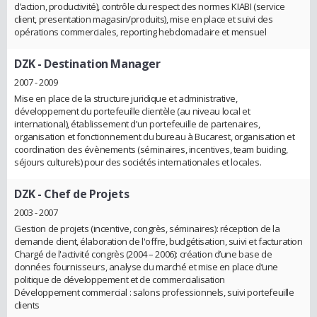
d’action, productivité), contrôle du respect des normes KIABI (service
client, presentation magasin/produits), mise en place et suivi des
opérations commerciales, reporting hebdomadaire et mensuel
DZK
- Destination Manager
2007 - 2009
Mise en place de la structure juridique et administrative,
développement du portefeuille clientèle (au niveau local et
international), établissement d’un portefeuille de partenaires,
organisation et fonctionnement du bureau à Bucarest, organisation et
coordination des évènements (séminaires, incentives, team buiding,
séjours culturels) pour des sociétés internationales et locales.
DZK
- Chef de Projets
2003 - 2007
Gestion de projets (incentive, congrès, séminaires): réception de la
demande client, élaboration de l'offre, budgétisation, suivi et facturation
Chargé de l'activité congrès (2004 – 2006): création d’une base de
données fournisseurs, analyse du marché et mise en place d’une
politique de développement et de commercialisation
Développement commercial : salons professionnels, suivi portefeuille
clients