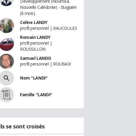
Développement (Nouméa,
Nouvelle Calédonie) - Stagiaire
(6 mois)
Celine LANDY
profil personnel | RAUCOULES
Romain LANDY
profil personnel |
ROUSSILLON
Samuel LANDIS
profil personnel | ROUBAIX
Nom "LANDI"
Famille "LANDI"
Ils se sont croisés