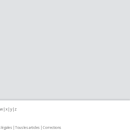
w
x
y
z
 légales
Tous les articles
Corrections