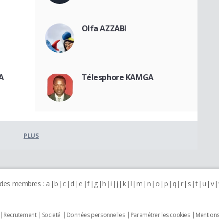
Olfa AZZABI
A
Télesphore KAMGA
PLUS
 des membres :
a
b
c
d
e
f
g
h
i
j
k
l
m
n
o
p
q
r
s
t
u
v
Recrutement
Societé
Données personnelles
Paramétrer les cookies
Mentions