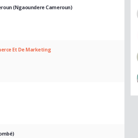
eroun (Ngaoundere Cameroun)
merce Et De Marketing
jombé)