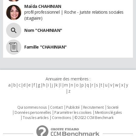
Maïda CHAHINIAN
profil professionnel | Roche - Juriste relations sociales
(stagiaire)
Nom "CHAHINIAN"
Famille "CHAHINIAN"
Annuaire des membres :
a
b
c
d
e
f
g
h
i
j
k
l
m
n
o
p
q
r
s
t
u
v
w
x
y
z
Qui sommes nous
Contact
Publicité
Recrutement
Societé
Données personnelles
Paramétrer les cookies
Mentions légales
Tous les articles
Corrections
© 2022 CCM Benchmark