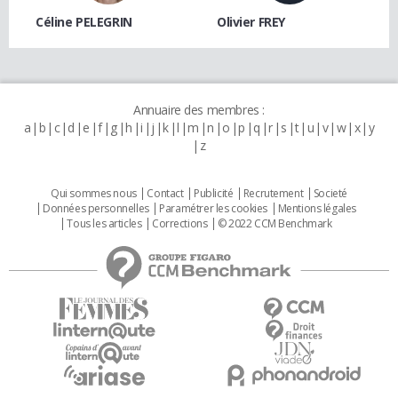
Céline PELEGRIN
Olivier FREY
Annuaire des membres :
a
b
c
d
e
f
g
h
i
j
k
l
m
n
o
p
q
r
s
t
u
v
w
x
y
z
Qui sommes nous
Contact
Publicité
Recrutement
Societé
Données personnelles
Paramétrer les cookies
Mentions légales
Tous les articles
Corrections
© 2022 CCM Benchmark