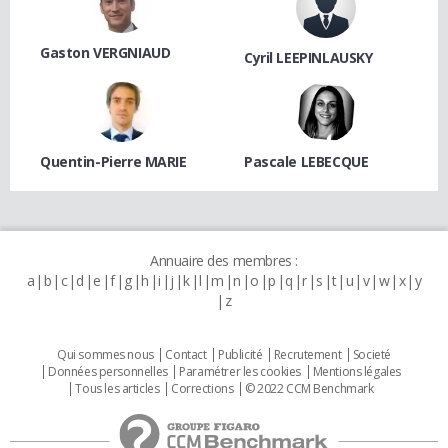
Gaston VERGNIAUD
Cyril LEEPINLAUSKY
Quentin-Pierre MARIE
Pascale LEBECQUE
Annuaire des membres :
a
b
c
d
e
f
g
h
i
j
k
l
m
n
o
p
q
r
s
t
u
v
w
x
y
z
Qui sommes nous
Contact
Publicité
Recrutement
Societé
Données personnelles
Paramétrer les cookies
Mentions légales
Tous les articles
Corrections
© 2022 CCM Benchmark