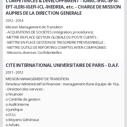
COMPETENCES & DEVELOPPEMENT - IDRAC-IFAC-EPSI-
EFT-ILERI-IGEFI-ICL-IHEDREA, etc.
- CHARGE DE MISSION
AUPRES DE LA DIRECTION GENERALE
2012 - 2014
Mission Management de Transition
- ACQUISITIONS DE SOCIETES ( intégration, procédures) ;
-METTRE EN PLACE GESTION GLOBALE DU POSTE CLIENTS ;
- METTRE EN PLACE GESTION DE TRESORERIE PREVISIONNELLE ;
- METTRE OUTILS DE REPORTING COMPTES INTER-COMPAGNIES
- Missions diverses Confidentielles
CITE INTERNATIONAL UNIVERSITAIRE DE PARIS
- D.A.F.
2011 - 2012
MISSION MANAGEMENT DE TRANSITION.
Directeur Administratif et Financier : management d’une équipe de 16 p.
- Direction des services :
o Financier
o Contrôle de gestion
o Audit Interne
o Juridique
o D.S.I.
o Moyens Généraux
o Achats