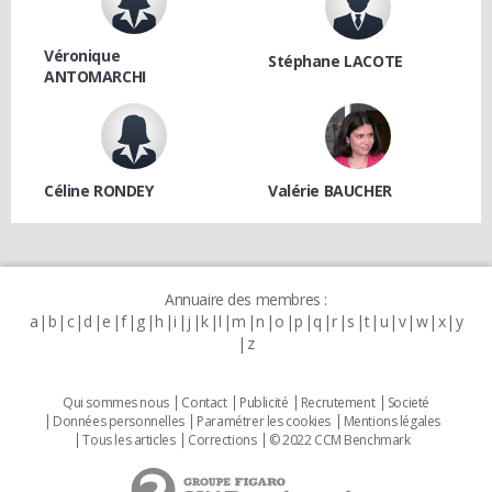
Véronique
Stéphane LACOTE
ANTOMARCHI
Céline RONDEY
Valérie BAUCHER
Annuaire des membres :
a
b
c
d
e
f
g
h
i
j
k
l
m
n
o
p
q
r
s
t
u
v
w
x
y
z
Qui sommes nous
Contact
Publicité
Recrutement
Societé
Données personnelles
Paramétrer les cookies
Mentions légales
Tous les articles
Corrections
© 2022 CCM Benchmark