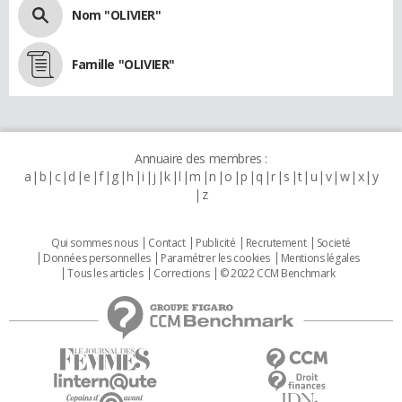
Nom "OLIVIER"
Famille "OLIVIER"
Annuaire des membres :
a
b
c
d
e
f
g
h
i
j
k
l
m
n
o
p
q
r
s
t
u
v
w
x
y
z
Qui sommes nous
Contact
Publicité
Recrutement
Societé
Données personnelles
Paramétrer les cookies
Mentions légales
Tous les articles
Corrections
© 2022 CCM Benchmark