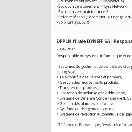
- Environnement privatif (GFI Monétique),
- Évolution vers paiement IP (Lyra Network),
- Évolution vers maintenance IP,
- Refonte réseau (Cesam Net --> Orange VPN 
- Voip (Linksys, SER).
DPPLN filiale DYNEFF SA
- Respon
2004 - 2007
Responsable du système informatique et des 
- Systèmes de gestion et de contrôle de char
> Jaugeage,
> Télé-contrôle des vannes et pompes,
> Gestion des mouvements produits,
> Transfert des produits,
> Opération de mélange et d'additivation,
> Système de Défense Contre Incendie (DCI),
> Gestion des alarmes et sécurité,
> Système de chargement camion,
> Système de réception automatique par pipe
- Téléphonie, Bureautique, Réseau, Vidéo sur