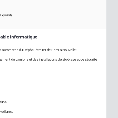
Equant),
sable informatique
automates du Dépôt Pétrolier de Port La Nouvelle :
gement de camions et des installations de stockage et de sécurité
line.
veillance