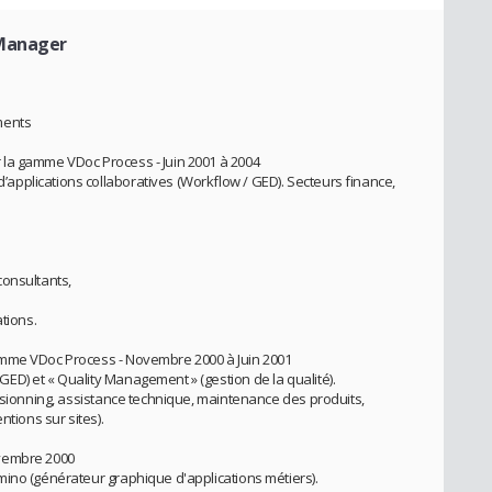
 Manager
ments
la gamme VDoc Process - Juin 2001 à 2004
pplications collaboratives (Workflow / GED). Secteurs finance,
consultants,
tions.
amme VDoc Process - Novembre 2000 à Juin 2001
D) et « Quality Management » (gestion de la qualité).
ersionning, assistance technique, maintenance des produits,
ntions sur sites).
ovembre 2000
ino (générateur graphique d'applications métiers).