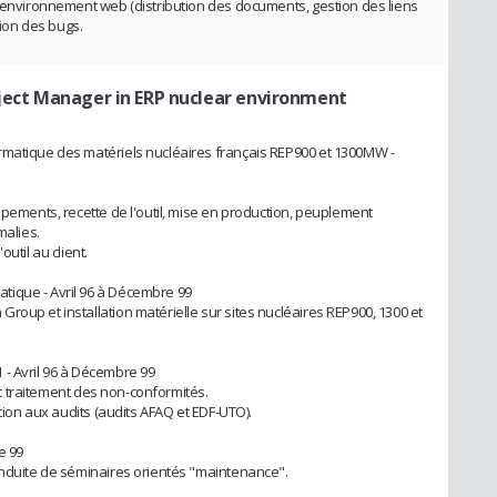
l'environnement web (distribution des documents, gestion des liens
tion des bugs.
oject Manager in ERP nuclear environment
rmatique des matériels nucléaires français REP900 et 1300MW -
ppements, recette de l'outil, mise en production, peuplement
malies.
util au client.
tique - Avril 96 à Décembre 99
oup et installation matérielle sur sites nucléaires REP900, 1300 et
- Avril 96 à Décembre 99
 et traitement des non-conformités.
ation aux audits (audits AFAQ et EDF-UTO).
e 99
onduite de séminaires orientés "maintenance".