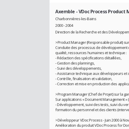
Axemble
- VDoc Process Product
Charbonnières-les-Bains
2000 - 2004
Direction de la Recherche et des Développe
>Product Manager (Responsable produit) sur 
Conduite des processus de développement d’a
qualité, ressources humaines et technique :
- Rédaction des spécifications détaillées,
- Gestion des plannings,
- Suivi des développements,
- Assistance technique aux développeurs et 
- Contrôle, finalisation et validation,
- Correction et mise en production des applica
>Program Manager (Chef de Projet) sur la g
Sur applications « Document Management » (GE
- Développement, suivi des tests, suivi du v
formation du personnel et des clients (interve
>Développeur VDoc Process - Juin 2000 à N
Amélioration du produit VDoc Process for Dom