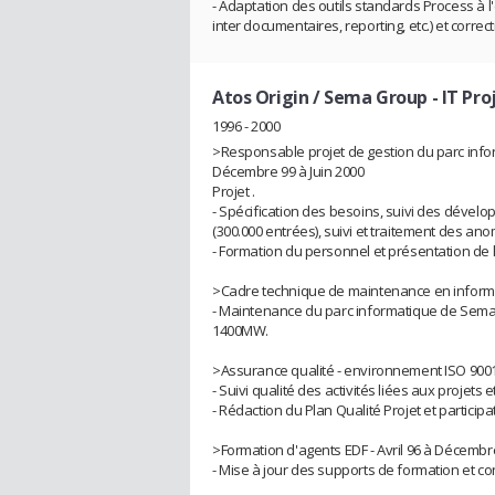
- Adaptation des outils standards Process à 
inter documentaires, reporting, etc.) et correc
Atos Origin / Sema Group
- IT Pr
1996 - 2000
>Responsable projet de gestion du parc info
Décembre 99 à Juin 2000
Projet .
- Spécification des besoins, suivi des dévelo
(300.000 entrées), suivi et traitement des ano
- Formation du personnel et présentation de l'o
>Cadre technique de maintenance en informa
- Maintenance du parc informatique de Sema Gr
1400MW.
>Assurance qualité - environnement ISO 9001 
- Suivi qualité des activités liées aux projets
- Rédaction du Plan Qualité Projet et particip
>Formation d'agents EDF - Avril 96 à Décembr
- Mise à jour des supports de formation et c