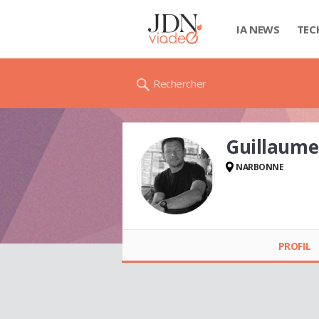
IA NEWS
TEC
Rechercher
Guillaum
NARBONNE
Guillaume
ALEXANDRE
PROFIL