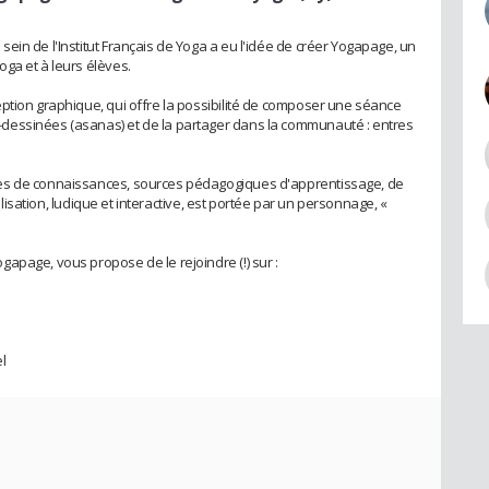
in de l'Institut Français de Yoga a eu l'idée de créer Yogapage, un
ga et à leurs élèves.
ption graphique, qui offre la possibilité de composer une séance
dessinées (asanas) et de la partager dans la communauté : entres
es de connaissances, sources pédagogiques d'apprentissage, de
tilisation, ludique et interactive, est portée par un personnage, «
.
apage, vous propose de le rejoindre (!) sur :
l