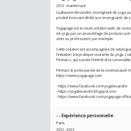
2013 - maintenant
Guillaume Alexandre, enseignant de yoga au se
produit innovant dédié aux enseignants de yo
Yogapage est la seule solution web, de conce
de yoga par un assemblage de postures pré-
amis ou professeurs par exemple.
Cette solution est accompagnée de catalogu
l'initiation à la pratique courante du yoga. L'u
Pinman », qui suscite l'intérêt et la convivialité
Pinman, le porte-parole de la communauté Yog
https://www.yogapage.com
- https://www.facebook.com/yogalexandre
- https://yogalexandre.blogspot.com
- https://www.facebook.com/yogapage.officie
-
- Expérience personnelle
Paris
2012 - 2013