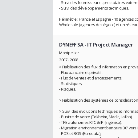
- Suivi des fournisseur et prestataires extern
- Suivi des développements techniques.
Périmètre : France et Espagne - 10 agences c
Wholesale (agences de négoce) et un réseau 
DYNEFF SA
- IT Project Manager
Montpellier
2007 - 2008
> Fiabilisation des flux d'information en pro
- Flux bancaire et privatif,
- Flux de ventes et d'encaissements,
- Statistiques,
- Risques.
> Fiabilisation des systèmes de consolidation
> Suivi des évolutions techniques et informat
- Pupitre de vente (Tokheim, Madic, Lafon)
- TPE autonomes RTC & IP (Ingénico),
- Migration environnement bancaire B0' vers
- POS et BOS (Eurodata),