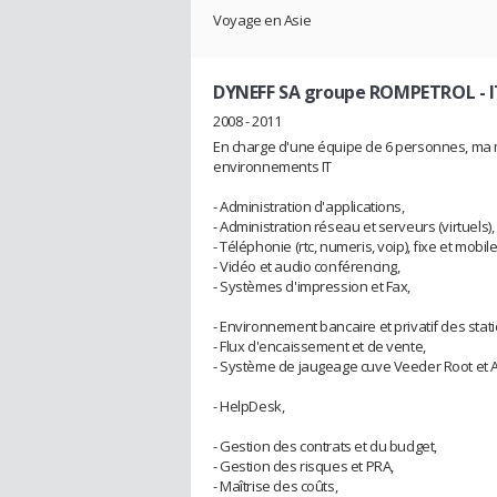
Voyage en Asie
DYNEFF SA groupe ROMPETROL
- 
2008 - 2011
En charge d'une équipe de 6 personnes, ma m
environnements IT
- Administration d'applications,
- Administration réseau et serveurs (virtuels),
- Téléphonie (rtc, numeris, voip), fixe et mobile
- Vidéo et audio conférencing,
- Systèmes d'impression et Fax,
- Environnement bancaire et privatif des stati
- Flux d'encaissement et de vente,
- Système de jaugeage cuve Veeder Root et A
- HelpDesk,
- Gestion des contrats et du budget,
- Gestion des risques et PRA,
- Maîtrise des coûts,