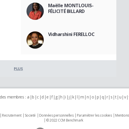
Maëlle MONTLOUIS-
FÉLICITÉ BILLARD
Vidharshini FERELLOC
PLUS
 des membres :
a
b
c
d
e
f
g
h
i
j
k
l
m
n
o
p
q
r
s
t
u
v
Recrutement
Societé
Données personnelles
Paramétrer les cookies
Mentions
© 2022 CCM Benchmark