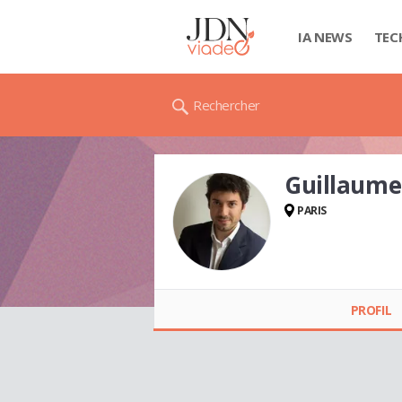
IA NEWS
TEC
Rechercher
Guillaume
PARIS
Guillaume BALLET
PROFIL