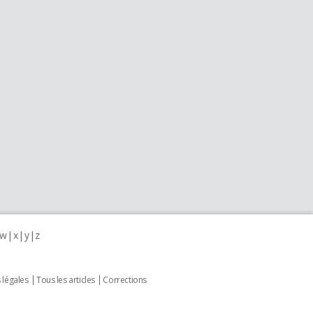
w
x
y
z
 légales
Tous les articles
Corrections