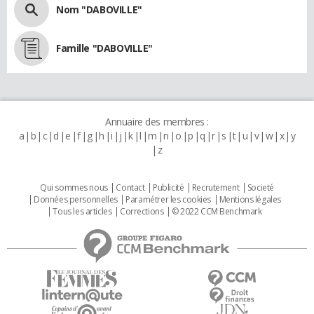
Nom "DABOVILLE"
Famille "DABOVILLE"
Annuaire des membres :
a
b
c
d
e
f
g
h
i
j
k
l
m
n
o
p
q
r
s
t
u
v
w
x
y
z
Qui sommes nous
Contact
Publicité
Recrutement
Societé
Données personnelles
Paramétrer les cookies
Mentions légales
Tous les articles
Corrections
© 2022 CCM Benchmark