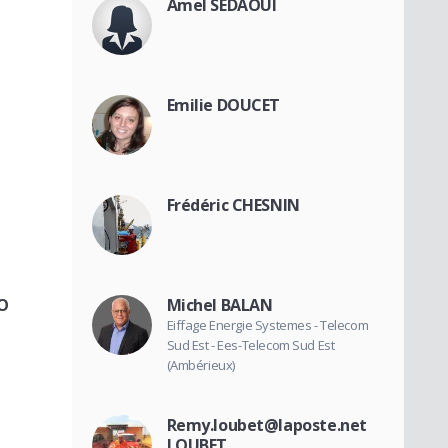
Amel SEDAOUI
Emilie DOUCET
Frédéric CHESNIN
MO
Michel BALAN
Eiffage Energie Systemes - Telecom
Sud Est - Ees-Telecom Sud Est
(Ambérieux)
Remy.loubet@laposte.net
LOUBET