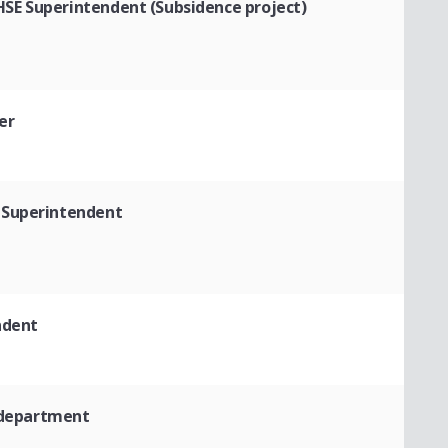
HSE Superintendent (Subsidence project)
er
 Superintendent
ndent
e department