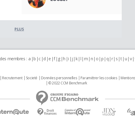
PLUS
 des membres :
a
b
c
d
e
f
g
h
i
j
k
l
m
n
o
p
q
r
s
t
u
v
Recrutement
Societé
Données personnelles
Paramétrer les cookies
Mentions
© 2022 CCM Benchmark