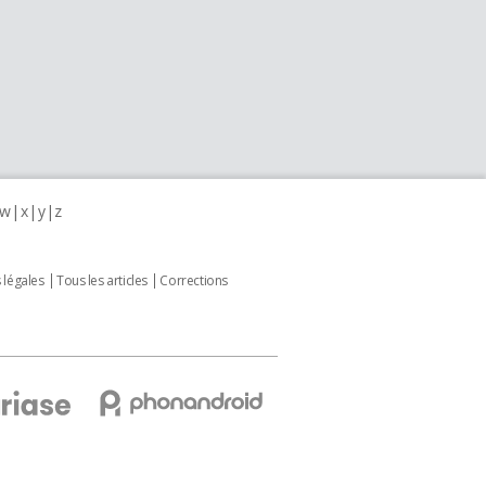
w
x
y
z
 légales
Tous les articles
Corrections