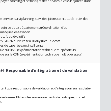
épayés roaming et national) et des services à valeur ajoutée dans
service (suivi planning, suivi des jalons contractuels, suivi des
au sein de deux départements) (Coordination d'au
ématiques de taxation
ectifs ou évolutifs
ur SIGTRAN sur le réseau Bouygues Télécom
mes de type réseaux intelligents
ue sur l'IMS (expérimentation technique tri-opérateur)
que sur le CDN (expérimentation technique multi opérateur) ;
FI- Responsable d'intégration et de validation
ant que responsable de validation et d'intégration sur les plate-
plate-formes IN dans les environnements de tests (pré prod et
e.