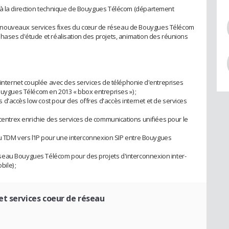
 à la direction technique de Bouygues Télécom (département
 nouveaux services fixes du cœur de réseau de Bouygues Télécom
hases d'étude et réalisation des projets, animation des réunions
s internet couplée avec des services de téléphonie d'entreprises
ouygues Télécom en 2013 « bbox entreprises ») ;
d'accès low cost pour des offres d'accès internet et de services
 centrex enrichie des services de communications unifiées pour le
du TDM vers l'IP pour une interconnexion SIP entre Bouygues
seau Bouygues Télécom pour des projets d'interconnexion inter-
ile) ;
et services coeur de réseau