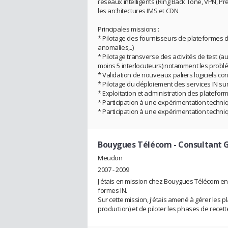
réseaux intelligents (Ring Back Tone, VPN, Pr
les architectures IMS et CDN
Principales missions :
* Pilotage des fournisseurs de plateformes de 
anomalies,..)
* Pilotage transverse des activités de test (
moins 5 interlocuteurs) notamment les probl
* Validation de nouveaux paliers logiciels corr
* Pilotage du déploiement des services IN s
* Exploitation et administration des platefor
* Participation à une expérimentation techniq
* Participation à une expérimentation techni
Bouygues Télécom
- Consultant G
Meudon
2007 - 2009
J'étais en mission chez Bouygues Télécom en t
formes IN.
Sur cette mission, j'étais amené à gérer les 
production) et de piloter les phases de recett