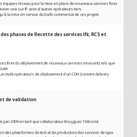
es équipes réseau pour la mise en place de nouveaux services fixes
exion voix sur IP avec d'autres opérateurs tiers.
qu'à la mise en service du trafic commercial de ces projets
des phases de Recette des services IN, RCS et
ces IN et du déploiement de nouveaux services innovants tels que
Suite
que multi-opérateurs de déploiement d'un CDN (content delivery
et de validation
is juin 2009 en tant que collaborateur Bouygues Télécom)
n des plateformes de test et de production) des services de type