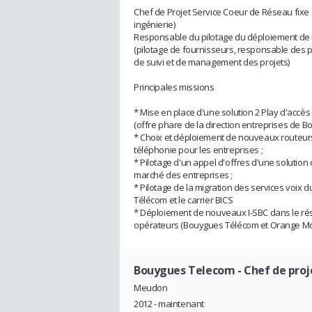
Chef de Projet Service Coeur de Réseau fixe
ingénierie)
Responsable du pilotage du déploiement de
(pilotage de fournisseurs, responsable des p
de suivi et de management des projets)
Principales missions
* Mise en place d'une solution 2 Play d'accè
(offre phare de la direction entreprises de B
* Choix et déploiement de nouveaux routeurs 
téléphonie pour les entreprises ;
* Pilotage d'un appel d'offres d'une solution
marché des entreprises ;
* Pilotage de la migration des services voix 
Télécom et le carrier BICS
* Déploiement de nouveaux I-SBC dans le ré
opérateurs (Bouygues Télécom et Orange Mob
Bouygues Telecom
- Chef de proj
Meudon
2012 - maintenant