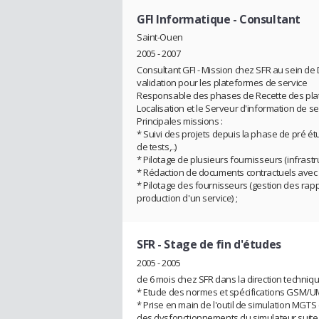
GFI Informatique
- Consultant
Saint-Ouen
2005 - 2007
Consultant GFI - Mission chez SFR au sein de
validation pour les plateformes de service
Responsable des phases de Recette des pla
Localisation et le Serveur d'information de s
Principales missions :
* Suivi des projets depuis la phase de pré étu
de tests,..)
* Pilotage de plusieurs fournisseurs (infrastru
* Rédaction de documents contractuels avec le
* Pilotage des fournisseurs (gestion des rappo
production d'un service) ;
SFR
- Stage de fin d'études
2005 - 2005
de 6 mois chez SFR dans la direction technique
* Etude des normes et spécifications GSM/U
* Prise en main de l'outil de simulation MGTS
des dysfonctionnements du simulateur suite