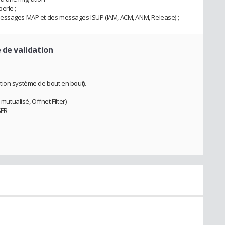
erle ;
messages MAP et des messages ISUP (IAM, ACM, ANM, Release) ;
 de validation
tion système de bout en bout).
tualisé, Offnet Filter)
SFR