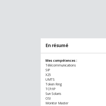
En résumé
Mes compétences :
Télécommunications
SIP
X25
UMTS
Token Ring
TCP/IP
Sun Solaris
OSI
Monitor Master