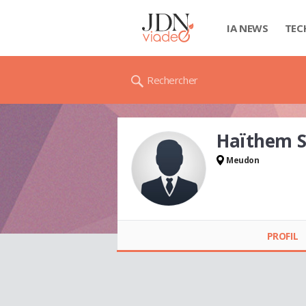
IA NEWS
TEC
Rechercher
Haïthem 
Meudon
Haïthem SFAR
GANDOURA
PROFIL