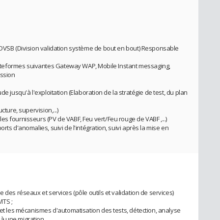
 DVSB (Division validation système de bout en bout) Responsable
teformes suivantes Gateway WAP, Mobile Instant messaging,
ession
de jusqu'à l'exploitation (Elaboration de la stratégie de test, du plan
cture, supervision,...)
s fournisseurs (PV de VABF, Feu vert/Feu rouge de VABF ,...)
rts d'anomalies, suivi de l'intégration, suivi après la mise en
 des réseaux et services (pôle outils et validation de services)
MTS ;
 et les mécanismes d'automatisation des tests, détection, analyse
 à une migration