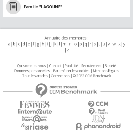
Famille "LAGOUNE"
Annuaire des membres :
a
b
c
d
e
f
g
h
i
j
k
l
m
n
o
p
q
r
s
t
u
v
w
x
y
z
Qui sommes nous
Contact
Publicité
Recrutement
Societé
Données personnelles
Paramétrer les cookies
Mentions légales
Tous les articles
Corrections
© 2022 CCM Benchmark