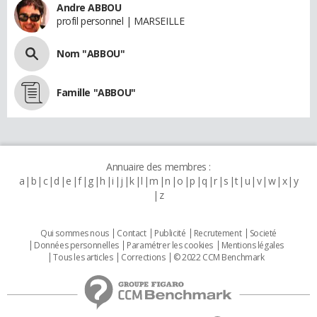
Andre ABBOU
profil personnel | MARSEILLE
Nom "ABBOU"
Famille "ABBOU"
Annuaire des membres :
a
b
c
d
e
f
g
h
i
j
k
l
m
n
o
p
q
r
s
t
u
v
w
x
y
z
Qui sommes nous
Contact
Publicité
Recrutement
Societé
Données personnelles
Paramétrer les cookies
Mentions légales
Tous les articles
Corrections
© 2022 CCM Benchmark