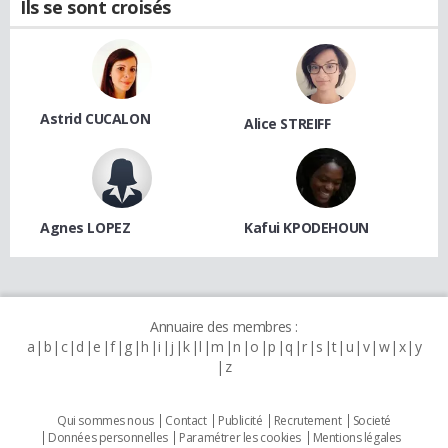
Ils se sont croisés
Astrid CUCALON
Alice STREIFF
Agnes LOPEZ
Kafui KPODEHOUN
Annuaire des membres :
a
b
c
d
e
f
g
h
i
j
k
l
m
n
o
p
q
r
s
t
u
v
w
x
y
z
Qui sommes nous
Contact
Publicité
Recrutement
Societé
Données personnelles
Paramétrer les cookies
Mentions légales