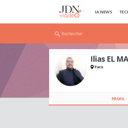
IA NEWS
TEC
Rechercher
Ilias EL 
Paris
Ilias EL MAAROUF
PROFIL