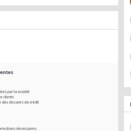
ventes
es par la société
s clients
 des dossiers de crédit
orrectives nécessaires.