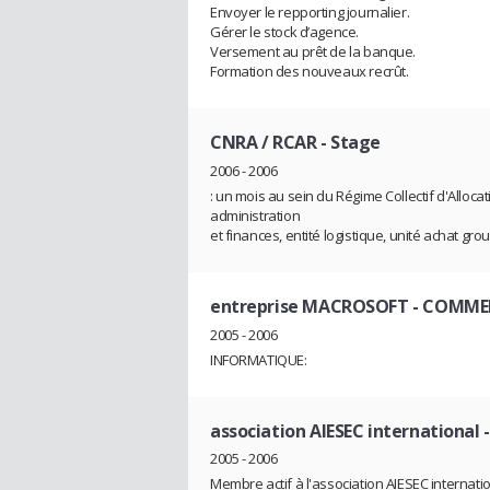
Envoyer le repporting journalier.
Gérer le stock d’agence.
Versement au prêt de la banque.
Formation des nouveaux recrût.
CNRA / RCAR
- Stage
2006 - 2006
: un mois au sein du Régime Collectif d'Allocat
administration
et finances, entité logistique, unité achat gr
entreprise MACROSOFT
- COMME
2005 - 2006
INFORMATIQUE:
association AIESEC international
2005 - 2006
Membre actif à l'association AIESEC internati