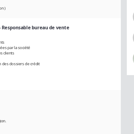
on )
- Responsable bureau de vente
nts
es par la société
s clients
 des dossiers de crédit
ion.