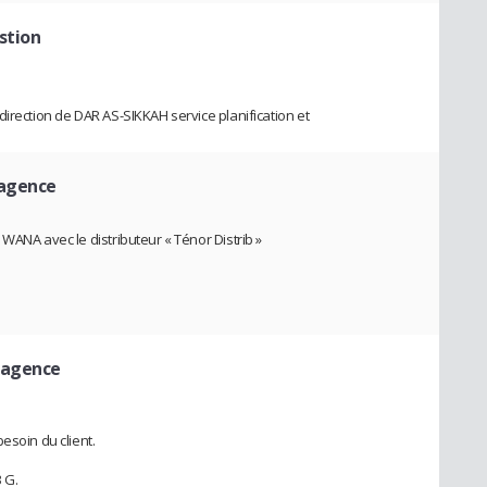
stion
irection de DAR AS-SIKKAH service planification et
'agence
WANA avec le distributeur « Ténor Distrib »
'agence
esoin du client.
 G.