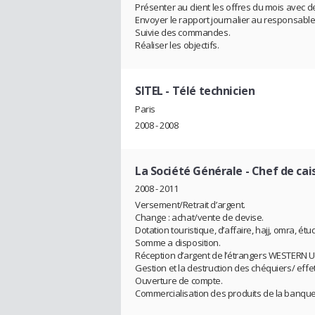
Présenter au client les offres du mois avec d
Envoyer le rapport journalier au responsabl
Suivie des commandes.
Réaliser les objectifs.
SITEL
- Télé technicien
Paris
2008 - 2008
La Société Générale
- Chef de cai
2008 - 2011
Versement/Retrait d’argent.
Change : achat/vente de devise.
Dotation touristique, d’affaire, hajj, omra, étu
Somme a disposition.
Réception d’argent de l’étrangers WESTERN 
Gestion et la destruction des chéquiers/ effet
Ouverture de compte.
Commercialisation des produits de la banqu