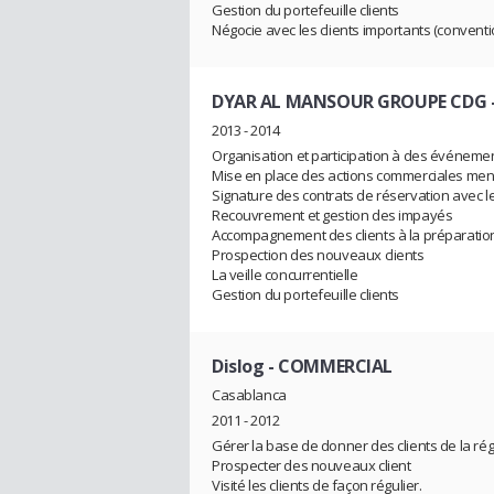
Gestion du portefeuille clients
Négocie avec les clients importants (conventi
DYAR AL MANSOUR GROUPE CDG
2013 - 2014
Organisation et participation à des événeme
Mise en place des actions commerciales mené
Signature des contrats de réservation avec le
Recouvrement et gestion des impayés
Accompagnement des clients à la préparation
Prospection des nouveaux clients
La veille concurrentielle
Gestion du portefeuille clients
Dislog
- COMMERCIAL
Casablanca
2011 - 2012
Gérer la base de donner des clients de la rég
Prospecter des nouveaux client
Visité les clients de façon régulier.