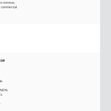
es remises.
e commercial
sse
de
UNION.
s.
e