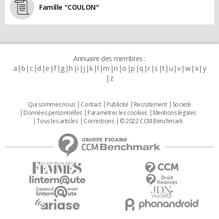
Famille "COULON"
Annuaire des membres :
a
b
c
d
e
f
g
h
i
j
k
l
m
n
o
p
q
r
s
t
u
v
w
x
y
z
Qui sommes nous
Contact
Publicité
Recrutement
Societé
Données personnelles
Paramétrer les cookies
Mentions légales
Tous les articles
Corrections
© 2022 CCM Benchmark