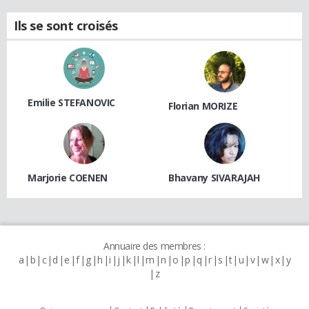
Ils se sont croisés
Emilie STEFANOVIC
Florian MORIZE
Marjorie COENEN
Bhavany SIVARAJAH
Annuaire des membres :
a
b
c
d
e
f
g
h
i
j
k
l
m
n
o
p
q
r
s
t
u
v
w
x
y
z