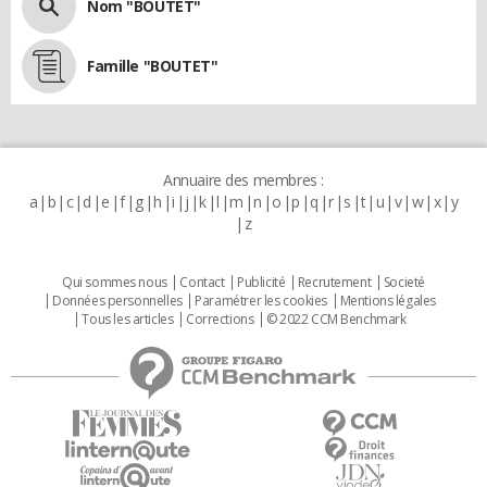
Nom "BOUTET"
Famille "BOUTET"
Annuaire des membres :
a
b
c
d
e
f
g
h
i
j
k
l
m
n
o
p
q
r
s
t
u
v
w
x
y
z
Qui sommes nous
Contact
Publicité
Recrutement
Societé
Données personnelles
Paramétrer les cookies
Mentions légales
Tous les articles
Corrections
© 2022 CCM Benchmark