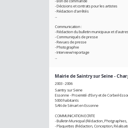
- Bon de commande
- Décisions et contrats pour les artistes
- Rédaction d'arrêtés
...
Communication :
- Rédaction du bulletin municipaux et d'autr
- Communiqués de presse
- Revues de presse
- Photographie
- Interview/reportage
...
Mairie de Saintry sur Seine
- Cha
2003 - 2006
Saintry sur Seine
Essonne - Proximité d'Evry et de Corbeil-Ess
5000 habitants
SAN de Sénart en Essonne
COMMUNICATION ECRITE
- Bulletin Municipal (Rédaction, Photgraphies, 
- Plaquettes (Rédaction, Conception, Réalisatio