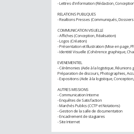
- Lettres d'information (Rédaction, Conceptio
RELATIONS PUBLIQUES
- Realtions Presses (Communiqués, Dossiers 
COMMUNICATION VISUELLE
- Affiches (Conception, Réalisation)
- Logos (Création)
- Présentation et Illustration (Mise en page, 
- Identité Visuelle (Cohérence graphique, Ch
EVENEMENTIEL
- Cérémonies (Aide à la logistique, Réunions g
Préparation de discours, Photographies, Accue
- Expositions (Aide à la logistique, Conception,
AUTRES MISSIONS
- Communication Interne
- Enquêtes de Satisfaction
- Marchés Publics (CCTP et Notations)
- Gestion de la salle de documentation
- Encadrement de stagiaires
- Site Internet