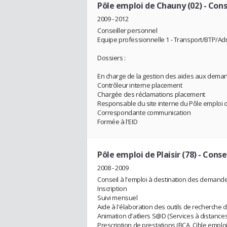
Pôle emploi de Chauny (02)
- Cons
2009 - 2012
Conseiller personnel
Equipe professionnelle 1 - Transport/BTP/Ad
Dossiers :
En charge de la gestion des aides aux dema
Contrôleur interne placement
Chargée des réclamations placement
Responsable du site interne du Pôle emploi
Correspondante communication
Formée à l'EID
Pôle emploi de Plaisir (78)
- Consei
2008 - 2009
Conseil à l'emploi à destination des demand
Inscription
Suivi mensuel
Aide à l'élaboration des outils de recherche 
Animation d'atliers S@D (Services à distances 
Prescription de prestations (BCA, Cible emploi,