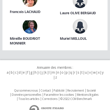
Francois LACHAUD
Laure OLIVE BERGAUD
Mireille BOUDRIOT
Muriel MELLOUL
MONNIER
Annuaire des membres :
a
b
c
d
e
f
g
h
i
j
k
l
m
n
o
p
q
r
s
t
u
v
w
x
y
z
Qui sommes nous
Contact
Publicité
Recrutement
Societé
Données personnelles
Paramétrer les cookies
Mentions légales
Tous les articles
Corrections
© 2022 CCM Benchmark