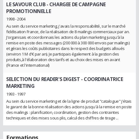
LE SAVOUR CLUB
- CHARGEE DE CAMPAGNE
PROMOTIONNELLE
1998 - 2004
Au sein du service marketing, j'avais la responsabilité, sur le marché
fidélisation France, de la réalisation de 8 mailings commerciaux par an.
J'organisais et coordonnais les actions du plan marketing jusqu'à la
remise en poste des messages (200 000 à 300 000 envois par mailings)
et gérais les coûts publicitaires dans le respect des budgets alloués
(environ 1 M d'€ par an). Je participais également à la gestion des
produits,à l'élaboration des tarifs et au choix des mises en avant
(France et l'international)
SELECTION DU READER'S DIGEST
- COORDINATRICE
MARKETING
1993 - 1997
Au sein du service marketing et de la ligne de produit "catalogue" j'étais
le garant de la bonne réalisation des actions jusqu'à la remise en poste
des mailings : planification, coordination, gestion des contraintes
techniques et des mises sous plis, calcul des chiffres de tirage ...
Formations