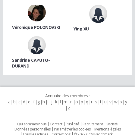
Véronique POLONOVSKI
Ying XU
Sandrine CAPUTO-
DURAND
Annuaire des membres :
a
b
c
d
e
f
g
h
i
j
k
l
m
n
o
p
q
r
s
t
u
v
w
x
y
z
Qui sommes nous
Contact
Publicité
Recrutement
Societé
Données personnelles
Paramétrer les cookies
Mentions légales
Tous les articles
Corrections
© 2022 CCM Benchmark