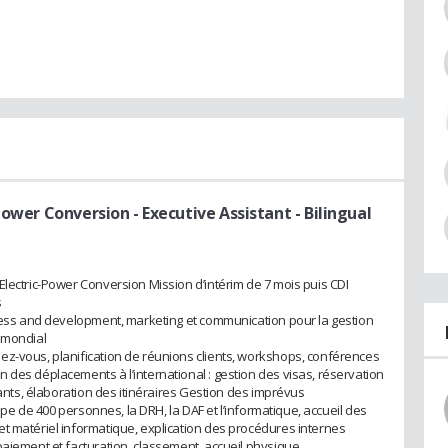
-Power Conversion
- Executive Assistant - Bilingual
Electric-Power Conversion Mission d’intérim de 7 mois puis CDI
s
iness and development, marketing et communication pour la gestion
 mondial
ez-vous, planification de réunions clients, workshops, conférences
 des déplacements à l’international : gestion des visas, réservation
rants, élaboration des itinéraires Gestion des imprévus
uipe de 400 personnes, la DRH, la DAF et l’informatique, accueil des
t matériel informatique, explication des procédures internes
paiement et facturation, classement, accueil physique