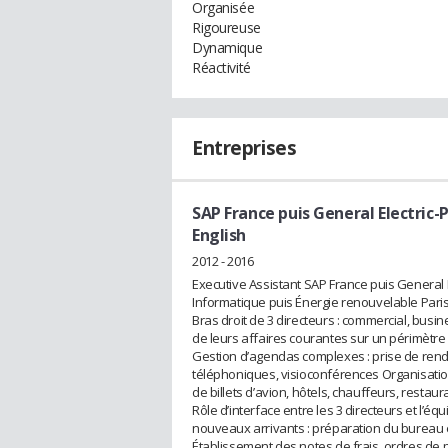
Organisée
Rigoureuse
Dynamique
Réactivité
Entreprises
SAP France puis General Electric
English
2012 - 2016
Executive Assistant SAP France puis General 
Informatique puis Énergie renouvelable Pari
Bras droit de 3 directeurs : commercial, bus
de leurs affaires courantes sur un périmètre
Gestion d’agendas complexes : prise de rend
téléphoniques, visioconférences Organisation
de billets d’avion, hôtels, chauffeurs, restau
Rôle d’interface entre les 3 directeurs et l’éq
nouveaux arrivants : préparation du bureau e
Établissement des notes de frais, ordres de 