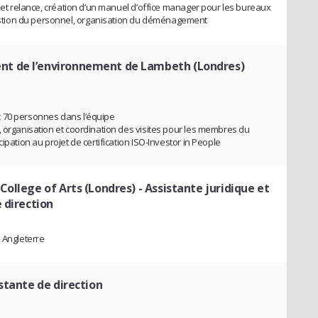
s et relance, création d’un manuel d’office manager pour les bureaux
tion du personnel, organisation du déménagement
t de l’environnement de Lambeth (Londres)
c 70 personnes dans l’équipe
, organisation et coordination des visites pour les membres du
ipation au projet de certification ISO-Investor in People
College of Arts (Londres)
- Assistante juridique et
 direction
 Angleterre
stante de direction