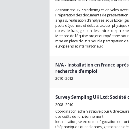
Assistanat du VP Marketing et VP Sales avec
Préparation des documents de présentation, 
anglais, réalisation d’analyses sous Excel, 
petits déjeuners et débats, accueil physique 
notes de frais, gestion des ordres de paieme
Membre de l’équipe projet européenne pour l’
mise en place d’outils pour la participation 
européens et internationaux
N/A
- Installation en France aprè
recherche d’emploi
2010 - 2012
Survey Sampling UK Ltd: Société 
2008 - 2010
Coordination administrative pour 6 directeu
des coûts de fonctionnement
Identification, sélection et négociation de c
téléphoniques quotidiennes, gestion des dép