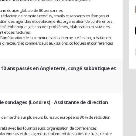
 une équipe globale de 80 personnes
rédaction de comptes rendus, emails et rapports en français et
gestion des agendas et déplacements, organisation de conférences,
et téléphonique, gestion des problèmes, élaboration et suivi des
nt et des factures
amélioration de la communication interne : réflexion, création et
des directeurs et commerciaux aux salons, colloques et conférences
s 10 ans passés en Angleterre, congé sabbatique et
de sondages (Londres)
- Assistante de direction
rs de marché sur plusieurs bureaux européens 30 % de réduction
ontrats avec les fournisseurs, organisation de conférences
lacements et des agendas, traitement des notes de frais, remise