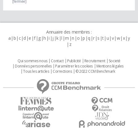
[fermée]
Annuaire des membres :
a
b
c
d
e
f
g
h
i
j
k
l
m
n
o
p
q
r
s
t
u
v
w
x
y
z
Qui sommes nous
Contact
Publicité
Recrutement
Societé
Données personnelles
Paramétrer les cookies
Mentions légales
Tous les articles
Corrections
© 2022 CCM Benchmark