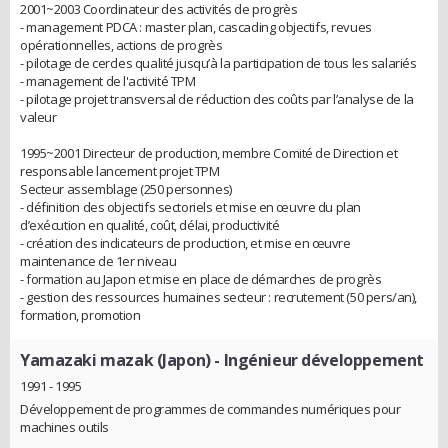
2001~2003 Coordinateur des activités de progrès
- management PDCA : master plan, cascading objectifs, revues
opérationnelles, actions de progrès
- pilotage de cercles qualité jusqu’à la participation de tous les salariés
- management de l'activité TPM
- pilotage projet transversal de réduction des coûts par l’analyse de la
valeur
1995~2001 Directeur de production, membre Comité de Direction et
responsable lancement projet TPM
Secteur assemblage (250 personnes)
- définition des objectifs sectoriels et mise en œuvre du plan
d’exécution en qualité, coût, délai, productivité
- création des indicateurs de production, et mise en œuvre
maintenance de 1er niveau
- formation au Japon et mise en place de démarches de progrès
- gestion des ressources humaines secteur : recrutement (50 pers/an),
formation, promotion
Yamazaki mazak (Japon)
- Ingénieur développement
1991 - 1995
Développement de programmes de commandes numériques pour
machines outils