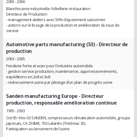
2005 - 2006
Blanchisserie industrielle- hôtellerie restauration
Directeur de Production
- management ateliers avec 50% d’ajustement saisonnier
- actions sur le lissage de la production et amélioration du taux de
service
Automotive parts manufacturing (53)
- Directeur de
production
2003 - 2005
Fonderie fonte et acier pour l'industrie automobile
- gestion service production, maintenance, approvisionnements,
expéditions en 2x8 et 3x8
- redressement usine par pilotage d’un plan de progrès usine
Sanden manufacturing Europe
- Directeur
production, responsable amélioration continue
1995 - 2003
Oct 95~Nov 03 SANDEN, compresseurs climatisation automobile, groupe
Japonais, CA 250M€, 750 salariés (Tinténiac 35)
Participation au lancement de l’usine