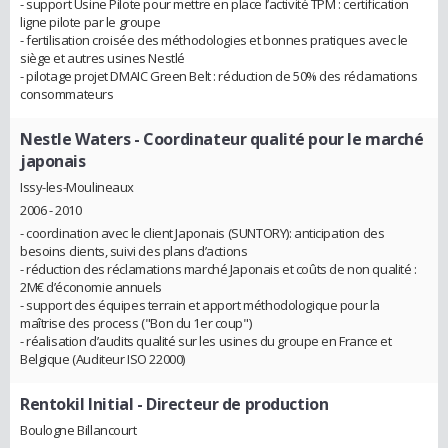
- support Usine Pilote pour mettre en place l’activité TPM : certification
ligne pilote par le groupe
- fertilisation croisée des méthodologies et bonnes pratiques avec le
siège et autres usines Nestlé
- pilotage projet DMAIC Green Belt : réduction de 50% des réclamations
consommateurs
Nestle Waters
- Coordinateur qualité pour le marché
japonais
Issy-les-Moulineaux
2006 - 2010
- coordination avec le client Japonais (SUNTORY): anticipation des
besoins clients, suivi des plans d’actions
- réduction des réclamations marché Japonais et coûts de non qualité :
2M€ d’économie annuels
- support des équipes terrain et apport méthodologique pour la
maîtrise des process ("Bon du 1er coup")
- réalisation d’audits qualité sur les usines du groupe en France et
Belgique (Auditeur ISO 22000)
Rentokil Initial
- Directeur de production
Boulogne Billancourt